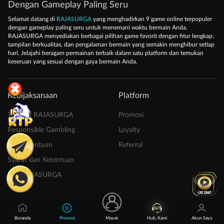
Dengan Gameplay Paling Seru
Selamat datang di
RAJASURGA
yang menghadirkan 9 game online terpopuler
dengan gameplay paling seru untuk menemani waktu bermain Anda.
RAJASURGA menyediakan berbagai pilihan game favorit dengan fitur lengkap,
tampilan berkualitas, dan pengalaman bermain yang semakin menghibur setiap
hari. Jelajahi beragam permainan terbaik dalam satu platform dan temukan
keseruan yang sesuai dengan gaya bermain Anda.
Kebijaksanaan
Platform
Tentang RAJASURGA
Promosi
Responsible Gambling
Loyalty
Pusat Bantuan
Referral
Syarat dan Ketentuan
RTP RAJASURGA
Kategori
Dukungan
Beranda
Promosi
Masuk
Hub. Kami
Akun Saya
Hot Games
+6283879092524