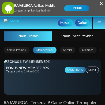
×
RAJASURGA Aplikasi Mobile
UNDUH
Jangan tampilkan lagi hari ini
Masuk
Daftar
Semua Promosi
Semua Event Provider
Semua Promosi
Member Baru
Spesial
Olahraga
L
BONUS NEW MEMBER 50%
AMBIL PROMO
DETAIL
Tanggal akhir:
01-Jan-2030
RAJASURGA : Tersedia 9 Game Online Terpopuler