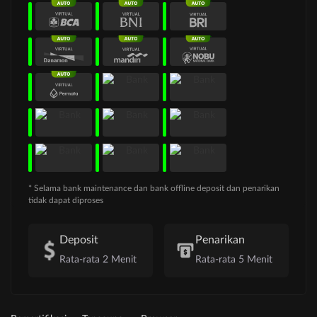
* Selama bank maintenance dan bank offline deposit dan penarikan
tidak dapat diproses
Deposit
Penarikan
Rata-rata 2 Menit
Rata-rata 5 Menit