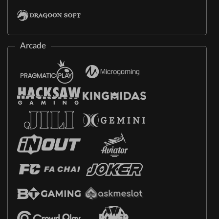
Arcade