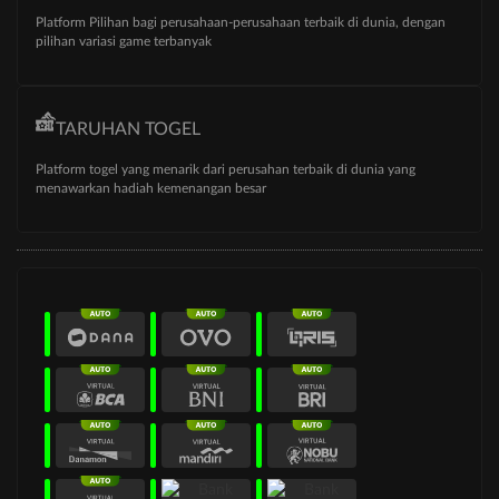
Platform Pilihan bagi perusahaan-perusahaan terbaik di dunia, dengan
pilihan variasi game terbanyak
TARUHAN TOGEL
Platform togel yang menarik dari perusahan terbaik di dunia yang
menawarkan hadiah kemenangan besar