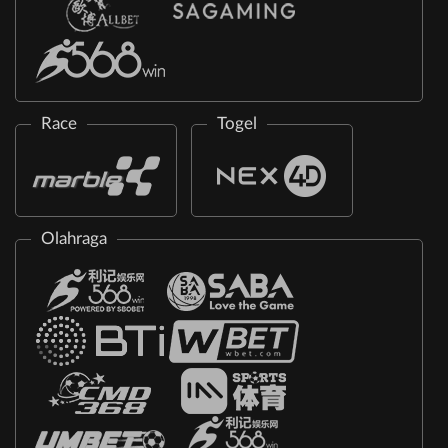
Race
Togel
Olahraga