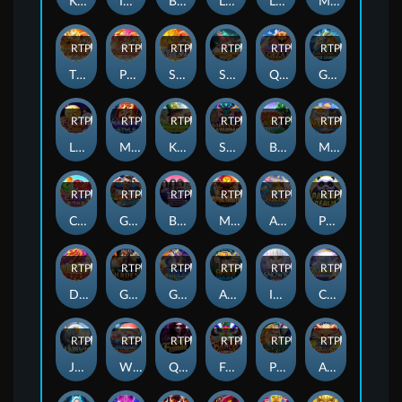
Kraken Queen
Into The Fay: Nixie
Bloodmoon Amazonia
Lucky Cat Slot4D
Lion Dance Slot4D
Macau Slot4D
RTP
83%
RTP
90%
RTP
90%
RTP
96%
RTP
93%
RTP
79%
Tiger Slot4D
Phoenix Slot4D
Slot4D
Shipwrecked Riches
Quantum Of Giza
Great Wall of Meta Dragon
RTP
83%
RTP
98%
RTP
82%
RTP
97%
RTP
87%
RTP
92%
Lucky Coins
Mahjong Style
Kingdom of Luck
Sanctum Of Savanah
Bonsai of the Riches
Mobox Olympia
RTP
96%
RTP
96%
RTP
96%
RTP
94%
RTP
85%
RTP
82%
Candy Bomb
Goal Rush
Black Pink (B.P.) in Metaverse
Mask of Truth Jumboways
Axie Universe
Panda Realm
RTP
95%
RTP
96%
RTP
88%
RTP
98%
RTP
95%
RTP
80%
Dragon FAFAFA
God's Gambit : Hades
God's Gambit Zeus
Apes Squad
Into the Fay: Snowie
Classic Diamond X5
RTP
96%
RTP
83%
RTP
95%
RTP
98%
RTP
86%
RTP
90%
Jarvis
Winter Winnings
Queen Femida
Fortune Dance
Princess and the Evil Witch
Advent of the Dragon