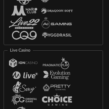
Live Casino