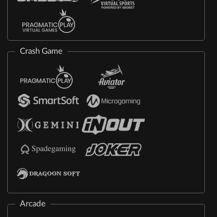
Crash Game
Arcade