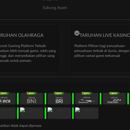
Sabung Ayam
ARUHAN OLAHRAGA
TARUHAN LIVE KASIN
book Gaming Platform Terbaik
Platform Pilihan bagi perusahaan-
rkan lebih banyak game, odds yang
perusahaan terbaik di dunia, dengan
tinggi, dan menyediakan pilihan yang
pilihan variasi game terbanyak
banyak untuk pemain.
arikan tidak dapat diproses