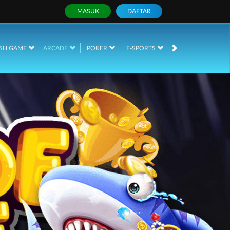
MASUK
DAFTAR
SH GAME
ARCADE
POKER
E-SPORTS
SABUNG AYAM