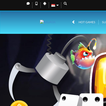
HOT GAMES
SL