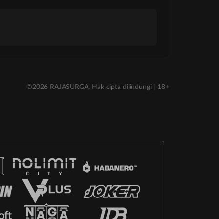
©2026 RAJASURGA. Hak cipta dilindungi | 18+