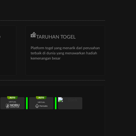
O
TARUHAN TOGEL
Platform togel yang menarik dari perusahan
terbaik di dunia yang menawarkan hadiah
kemenangan besar