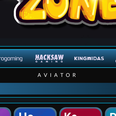
AVIATOR