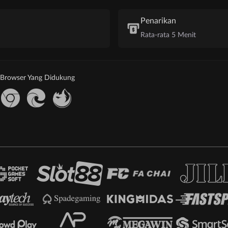
Penarikan
Rata-rata 5 Menit
Browser Yang Didukung