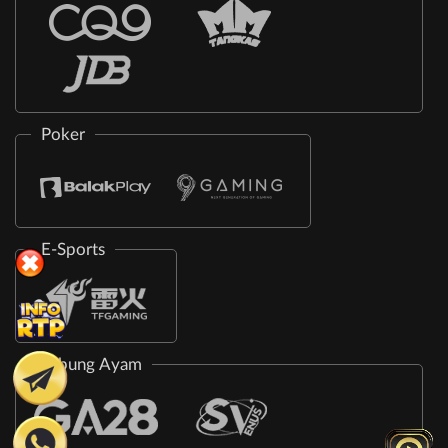
Poker
E-Sports
Sabung Ayam