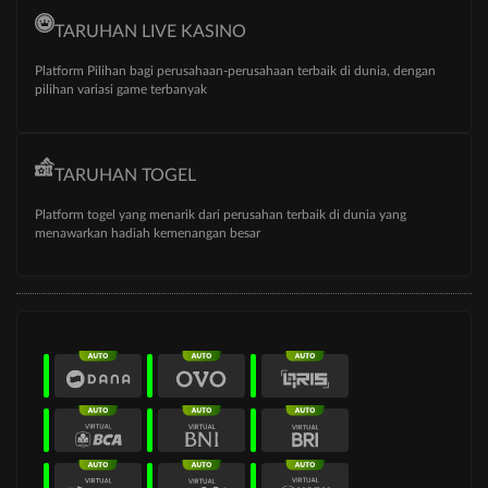
TARUHAN LIVE KASINO
Platform Pilihan bagi perusahaan-perusahaan terbaik di dunia, dengan
pilihan variasi game terbanyak
TARUHAN TOGEL
Platform togel yang menarik dari perusahan terbaik di dunia yang
menawarkan hadiah kemenangan besar