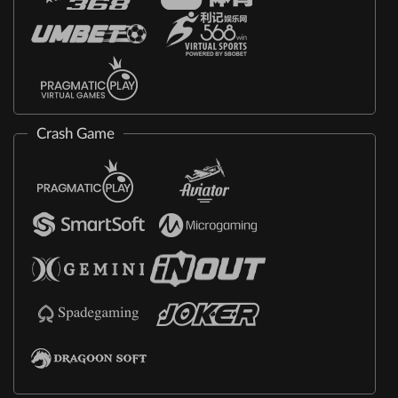
Crash Game