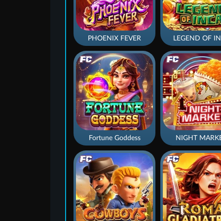
PHOENIX FEVER
LEGEND OF I
Fortune Goddess
NIGHT MARK