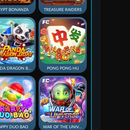
GYPT BONANZA
TREASURE RAIDERS
PANDA DRAGON BOAT
PONG PONG HU
APPY DUO BAO
WAR OF THE UNIVERSE