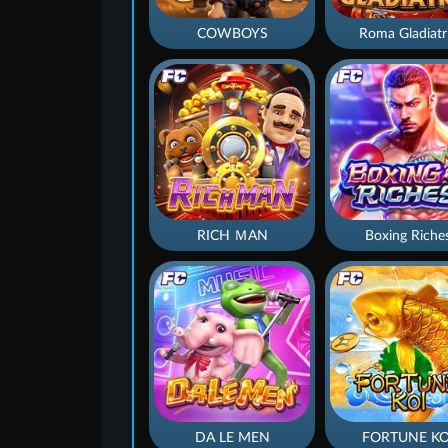
COWBOYS
Roma Gladiatr
RICH ＭAN
Boxing Riche
DA LE MEN
FORTUNE KO