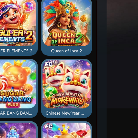
ER ELEMENTS 2
Queen of Inca 2
SUGAR BANG BANG PLUS
Chinese New Year Moreways