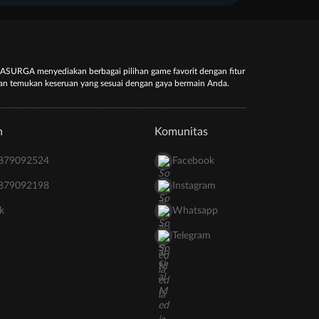
ASURGA menyediakan berbagai pilihan game favorit dengan fitur
 dan temukan keseruan yang sesuai dengan gaya bermain Anda.
n
Komunitas
879092524
Facebook
879092198
Instagram
k
Whatsapp
Telegram