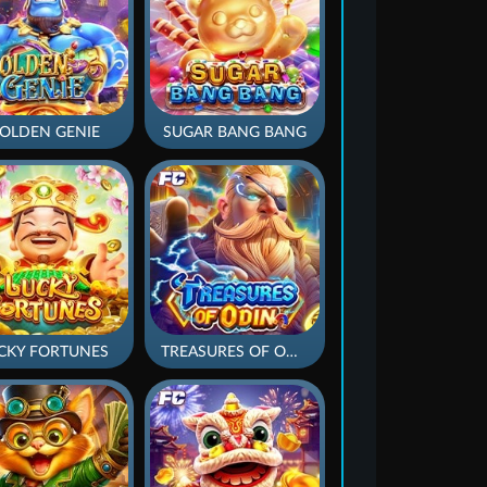
OLDEN GENIE
SUGAR BANG BANG
CKY FORTUNES
TREASURES OF ODIN