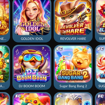
MUSCLE FORTUNE CAT
GOLDEN IDOL
REVOLVER HARE
SUP
JUNGLE BANG BANG
DJ BOOM BOOM
Sugar Bang Bang 2