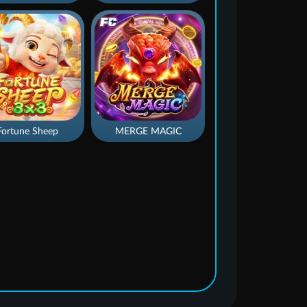
Fortune Sheep
MERGE MAGIC