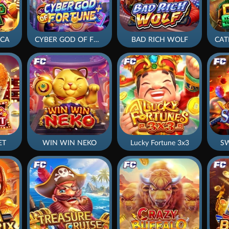
NCA
CYBER GOD OF FORTUNE⁺
BAD RICH WOLF
ET
WIN WIN NEKO
Lucky Fortune 3x3
S