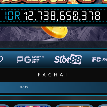
IDR
12,738,660,301
FACHAI
SLOTS