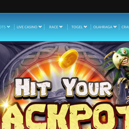
OTS
LIVE CASINO
RACE
TOGEL
OLAHRAGA
CRA