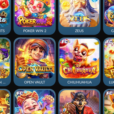
NTS
POKER WIN 2
ZEUS
G
LUXURY GOLDEN PANTHER
OPEN VAULT
CHILIHUAHUA
LU