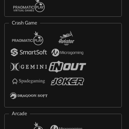
Crash Game
Arcade