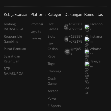
Kebijaksanaan
Platform
Kategori
Dukungan
Komunitas
Tentang
Promosi
Hot
+628387
Faceboo
RAJASURGA
Games
9092524
k
Loyalty
Responsible
Slots
+628387
Instagra
Referral
Gambling
9092198
m
Live
Pusat Bantuan
Casino
@raja5
Whatsa
k
pp
Syarat dan
Race
Ketentuan
Telegra
Togel
m
RTP
Olahraga
RAJASURGA
Crash
Game
Arcade
Poker
E-Sports