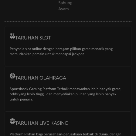
Sabung
Ayam
TARUHAN SLOT
Penyedia slot online dengan beragam pilihan game menarik yang
memudahkan pemain untuk mencapai jackpot
TARUHAN OLAHRAGA
Sportsbook Gaming Platform Terbaik menawarkan lebih banyak game,
odds yang lebih tinggi, dan menyediakan pilihan yang lebih banyak
untuk pemain.
TARUHAN LIVE KASINO
Platform Pilihan bagi perusahaan-perusahaan terbaik di dunia, dengan