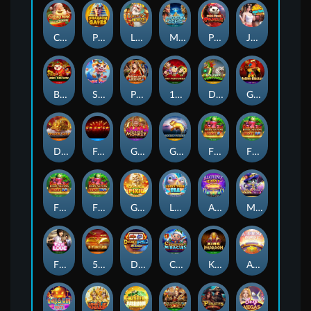
Christmas Tree of Wonders
Pharaoh Gates
Lucky Horse
Mayan Gems
Ping Pong Panda
Juicy Market
Baby Cai Shen
Sugar Party
Princess Wang
168 Fortunes
Double Fortune
Golden Chicken
Dragon Gold
FaFaFa
Golden Monkey
Golden Whale
Fiery Sevens Hot 5
Fiery Sevens Hot 20
Fiery Sevens Hot 50
Fiery Sevens Hot 100
Golden Pixiu
Lucky Twin Sea
Alchemy Quest Level Up
Magic Kitty
First Love
5 Fortune
Double Flame
Christmas Miracles
King Pharaoh
Alchemy Quest Jackpot