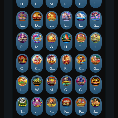
Hallo Win Party
Legacy of Ramakien
Mister Cashmore
Prosperity Gods
Pirates Gold Rush
Sexy Vegas
Lucky Feng Shui
Da Fu Xiao Fu
Lucky Koi Exclusive
Love Idol
Iceland SA
Galaxy Guardian
Poker Maxways
Magical Lamp
Wow Prosperity
Ho Yeah Monkey
Three Lucky Stars
Hugon Quest
Cai Shen 888
Candy Pop
Gold West
Royal Paws Maxways
Crazy Bomber
Great Stars
Lucky Snake Wheel
Wong Choy
Mega 7
Gemstone Rush
Gold Panther
5 Fortune SA
Triple Panda
Jokers Treasure Exclusive
Fury Max Lucky Road
FaFaFa2
Panda Opera
Jungle King