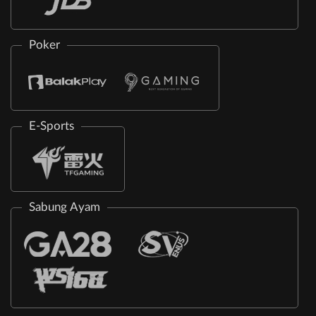
Poker
E-Sports
Sabung Ayam