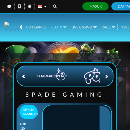
MASUK
DAFTA
IDR
12,662,897,
HOT GAMES
SLOTS
LIVE CASINO
RACE
TOGE
SPADE GAMING
SEMUA
PERMAINAN
TOP
20