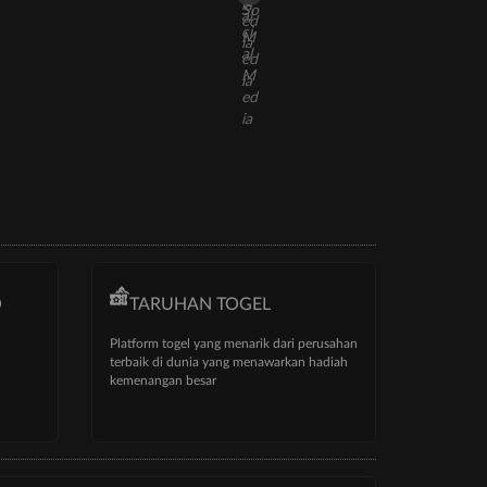
O
TARUHAN TOGEL
Platform togel yang menarik dari perusahan
terbaik di dunia yang menawarkan hadiah
kemenangan besar