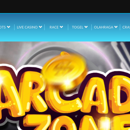
OTS
LIVE CASINO
RACE
TOGEL
OLAHRAGA
CRA