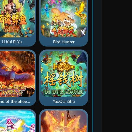
Li Kui Pi Yu
Bird Hunter
Legend of the phoenix
YaoQianShu