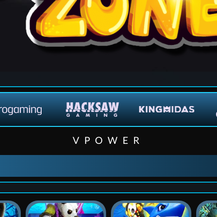
VPOWER