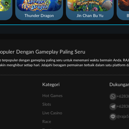
Thunder Dragon
Jin Chan Bu Yu
B
opuler Dengan Gameplay Paling Seru
 terpopuler dengan gameplay paling seru untuk menemani waktu bermain Anda. RAJ
akin menghibur setiap hari. Jelajahi beragam permainan terbaik dalam satu platform
Kategori
Dukunga
Hot Games
+6283
Slots
+6283
Live Casino
@raja5
Race