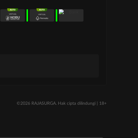
©2026 RAJASURGA. Hak cipta dilindungi | 18+