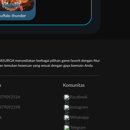
uffalo thunder
ASURGA menyediakan berbagai pilihan game favorit dengan fitur
 dan temukan keseruan yang sesuai dengan gaya bermain Anda.
n
Komunitas
879092524
Facebook
879092198
Instagram
k
Whatsapp
Telegram