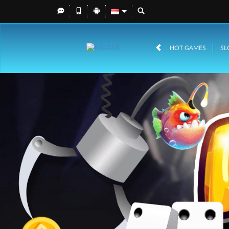
HOT GAMES
SL