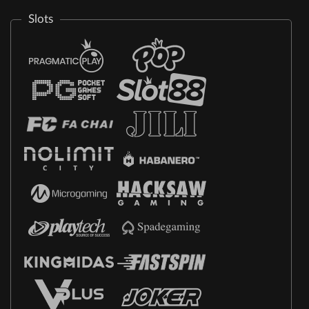
Slots