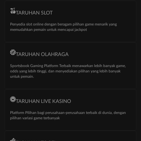
TARUHAN SLOT
Penyedia slot online dengan beragam pilihan game menarik yang
memudahkan pemain untuk mencapai jackpot
TARUHAN OLAHRAGA
Sportsbook Gaming Platform Terbaik menawarkan lebih banyak game,
odds yang lebih tinggi, dan menyediakan pilihan yang lebih banyak
untuk pemain.
TARUHAN LIVE KASINO
Platform Pilihan bagi perusahaan-perusahaan terbaik di dunia, dengan
pilihan variasi game terbanyak