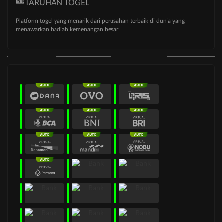
TARUHAN TOGEL
Platform togel yang menarik dari perusahan terbaik di dunia yang
menawarkan hadiah kemenangan besar