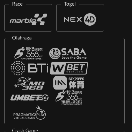
Race
Togel
Olahraga
Crash Game