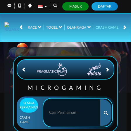
MASUK
DAFTAR
IVE CASINO
RACE
TOGEL
OLAHRAGA
CRASH GAME
A
MICROGAMING
SEMUA
PERMAINAN
CRASH
GAME