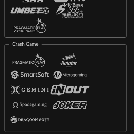
Crash Game