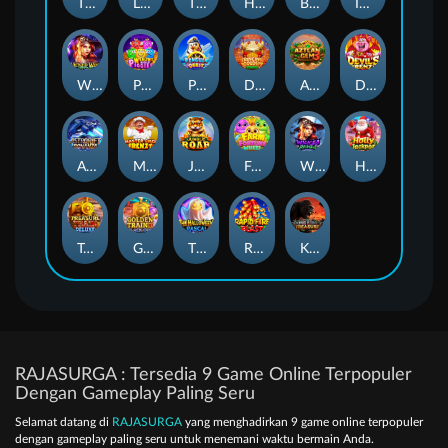
Thunder Lord
LORD OF THE GODS
THE PENGUINS
HAMMER OF THUNDER
BUILDER'S FRENZY
INFECTED ZONE
Wicked Wins: Crystals
PIGGIES WEALTHY ANGELIC
PENGUIN QUEST
Dancing Golden Drums
AZTLAN GEMS3
Devil’s Frenzy
Astro Rift Bonanza
MASTER CHEF FRENZY
JUNGLE ROAR
Farm Fortune Wheel
WICKED RICHES
Holly Jackpot
Treasure Train Deluxe
Golden Train Ⅲ: Black Ore
The Halloween Rascal
RAPID FIRE BLAST
King Kong Treasure
RAJASURGA : Tersedia 9 Game Online Terpopuler
Dengan Gameplay Paling Seru
Selamat datang di
RAJASURGA
yang menghadirkan 9 game online terpopuler
dengan gameplay paling seru untuk menemani waktu bermain Anda.