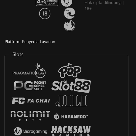
Hak cipta dilindungi |
18+
Platform Penyedia Layanan
Slots