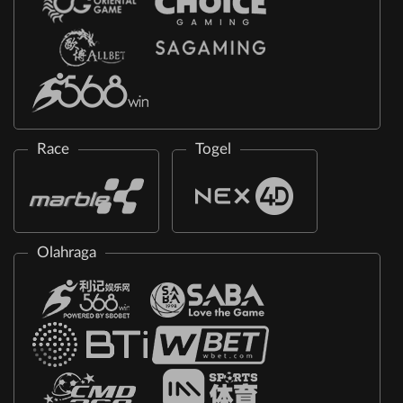
Race
Togel
Olahraga