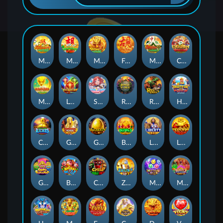
MAHJONG FORTUNE
MAHJONG WINS
Mahjong Fortune 3
Fortune Mahjong
Mahjong Fortune 2: Dragon Riches
Caishen Mahjong: Triple Luck
MAHJONG BONUS
Lotus Lanterns: Dragon's Fortune
Starlight Princess 2000
RAGE T-REX
RAGE T-REX 2
Huffin’ And Puffin’ Rising
Choo Choo Riches
Galloping Horse Fortune
GOLDEN DRAGON EGG
BOWLS OF FORTUNE
LIBERTY HEROINER
LUCKY BUDDHA
Gems Bonanza
Big Bad Wolf
Chili Chili Hot
ZEUS POWER
Mythic Gems: Five Realms
Mummy’s Treasure Quest 2