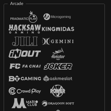
Arcade