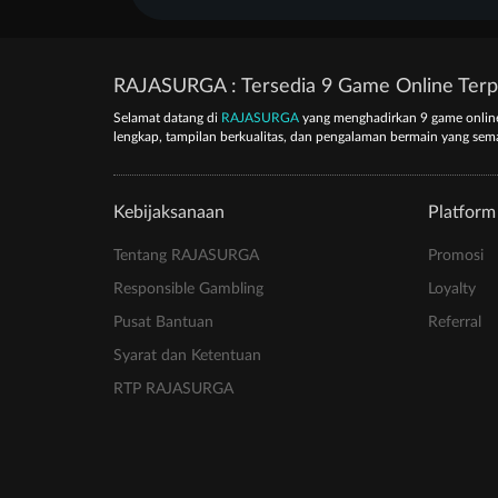
RAJASURGA : Tersedia 9 Game Online Terp
Selamat datang di
RAJASURGA
yang menghadirkan 9 game online
lengkap, tampilan berkualitas, dan pengalaman bermain yang sem
Kebijaksanaan
Platform
Tentang RAJASURGA
Promosi
Responsible Gambling
Loyalty
Pusat Bantuan
Referral
Syarat dan Ketentuan
RTP RAJASURGA