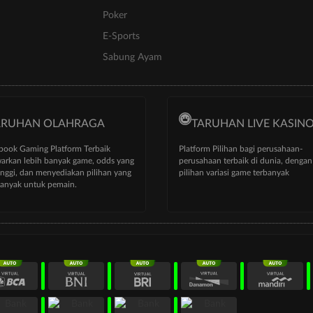
Poker
E-Sports
Sabung Ayam
ARUHAN OLAHRAGA
TARUHAN LIVE KASIN
book Gaming Platform Terbaik
Platform Pilihan bagi perusahaan-
rkan lebih banyak game, odds yang
perusahaan terbaik di dunia, dengan
tinggi, dan menyediakan pilihan yang
pilihan variasi game terbanyak
banyak untuk pemain.