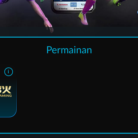
Permainan
i