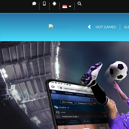
HOT GAMES
SL