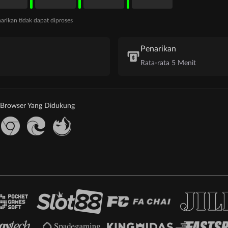
arikan tidak dapat diproses
Penarikan
Rata-rata 5 Menit
Browser Yang Didukung