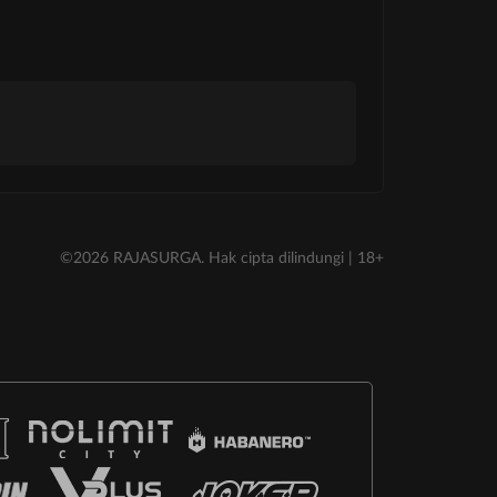
©2026 RAJASURGA. Hak cipta dilindungi | 18+