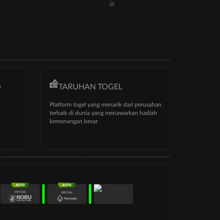
O
TARUHAN TOGEL
Platform togel yang menarik dari perusahan
terbaik di dunia yang menawarkan hadiah
kemenangan besar