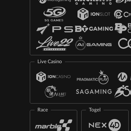
Live Casino
Race
Togel