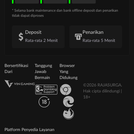
* Selama bank maintenance dan bank offline deposit dan penarikan
tidak dapat diproses
Deposit
Penarikan
Rata-rata 2 Menit
Rata-rata 5 Menit
Bersertifikasi
Tanggung
Browser
Dari
Jawab
Yang
Bermain
Didukung
©2026 RAJASURGA.
Hak cipta dilindungi |
18+
Platform Penyedia Layanan