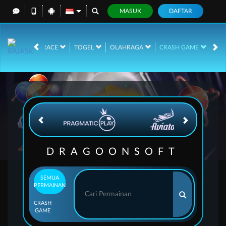
MASUK
DAFTAR
VE CASINO
RACE
TOGEL
OLAHRAGA
CRASH GAME
AR
DRAGOONSOFT
SEMUA
PERMAINAN
CRASH
GAME