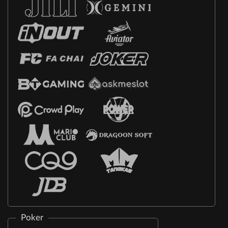
Poker