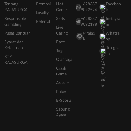
Tentang
Promosi
Hot
+628387
Faceboo
RAJASURGA
Games
9092524
k
Loyalty
Responsible
Slots
+628387
Instagra
Referral
Gambling
9092198
m
Live
Pusat Bantuan
Casino
@raja5
Whatsa
k
pp
Syarat dan
Race
Ketentuan
Telegra
Togel
m
RTP
Olahraga
RAJASURGA
Crash
Game
Arcade
Poker
E-Sports
Sabung
Ayam