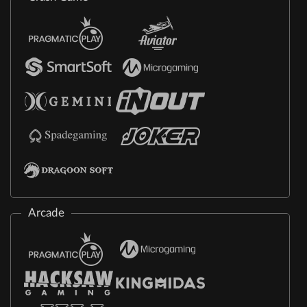
Arcade