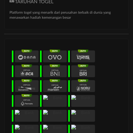
TARUHAN TOGEL
Platform togel yang menarik dari perusahan terbaik di dunia yang
menawarkan hadiah kemenangan besar