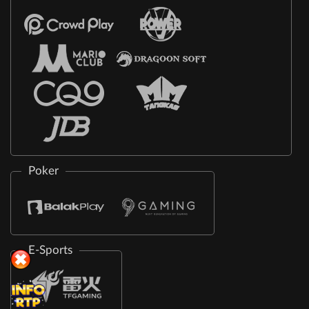
Poker
E-Sports