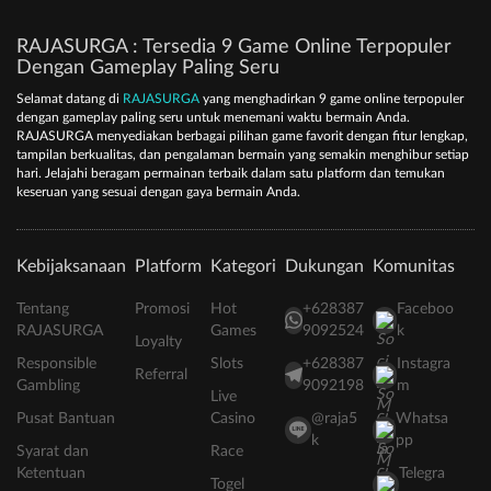
RAJASURGA : Tersedia 9 Game Online Terpopuler
Dengan Gameplay Paling Seru
Selamat datang di
RAJASURGA
yang menghadirkan 9 game online terpopuler
dengan gameplay paling seru untuk menemani waktu bermain Anda.
RAJASURGA menyediakan berbagai pilihan game favorit dengan fitur lengkap,
tampilan berkualitas, dan pengalaman bermain yang semakin menghibur setiap
hari. Jelajahi beragam permainan terbaik dalam satu platform dan temukan
keseruan yang sesuai dengan gaya bermain Anda.
Kebijaksanaan
Platform
Kategori
Dukungan
Komunitas
Tentang
Promosi
Hot
+628387
Faceboo
RAJASURGA
Games
9092524
k
Loyalty
Responsible
Slots
+628387
Instagra
Referral
Gambling
9092198
m
Live
Pusat Bantuan
Casino
@raja5
Whatsa
k
pp
Syarat dan
Race
Ketentuan
Telegra
Togel