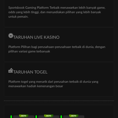
Sportsbook Gaming Platform Terbaik menawarkan lebih banyak game,
odds yang lebih tinggi, dan menyediakan pilihan yang lebih banyak
untuk pemain.
TARUHAN LIVE KASINO
Platform Pilihan bagi perusahaan-perusahaan terbaik di dunia, dengan
pilihan variasi game terbanyak
TARUHAN TOGEL
Platform togel yang menarik dari perusahan terbaik di dunia yang
menawarkan hadiah kemenangan besar