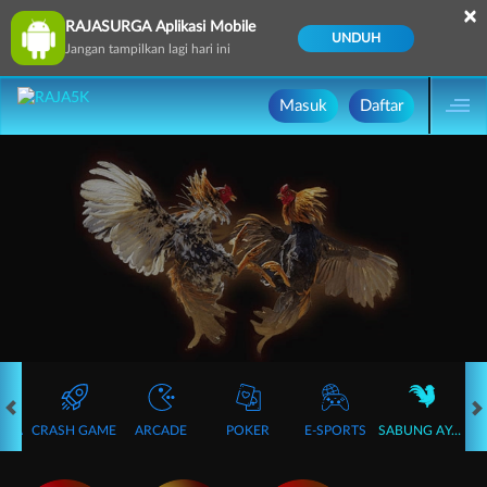
×
RAJASURGA Aplikasi Mobile
UNDUH
Jangan tampilkan lagi hari ini
Masuk
Daftar
AGA
CRASH GAME
ARCADE
POKER
E-SPORTS
SABUNG AYAM