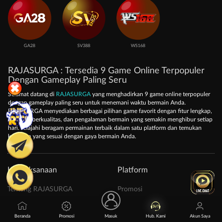
GA28
SV388
WS168
RAJASURGA : Tersedia 9 Game Online Terpopuler
Dengan Gameplay Paling Seru
Selamat datang di
RAJASURGA
yang menghadirkan 9 game online terpopuler
dengan gameplay paling seru untuk menemani waktu bermain Anda.
RAJASURGA menyediakan berbagai pilihan game favorit dengan fitur lengkap,
tampilan berkualitas, dan pengalaman bermain yang semakin menghibur setiap
hari. Jelajahi beragam permainan terbaik dalam satu platform dan temukan
keseruan yang sesuai dengan gaya bermain Anda.
Kebijaksanaan
Platform
Tentang RAJASURGA
Promosi
Responsible Gambling
Loyalty
Beranda
Promosi
Masuk
Hub. Kami
Akun Saya
Pusat Bantuan
Referral