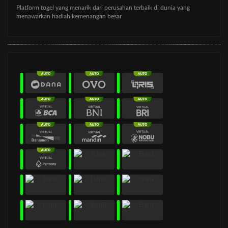
Platform togel yang menarik dari perusahan terbaik di dunia yang
menawarkan hadiah kemenangan besar