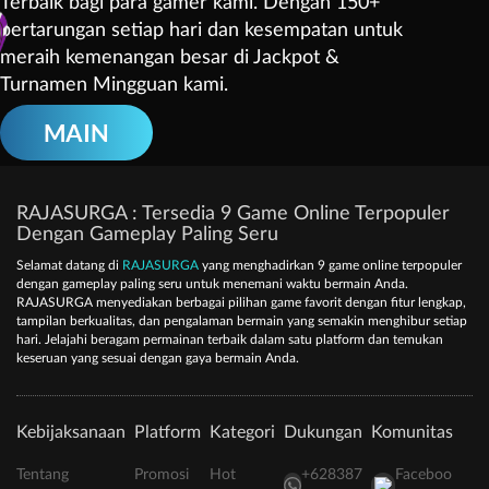
Terbaik bagi para gamer kami. Dengan 150+
pertarungan setiap hari dan kesempatan untuk
meraih kemenangan besar di Jackpot &
Turnamen Mingguan kami.
MAIN
RAJASURGA : Tersedia 9 Game Online Terpopuler
Dengan Gameplay Paling Seru
Selamat datang di
RAJASURGA
yang menghadirkan 9 game online terpopuler
dengan gameplay paling seru untuk menemani waktu bermain Anda.
RAJASURGA menyediakan berbagai pilihan game favorit dengan fitur lengkap,
tampilan berkualitas, dan pengalaman bermain yang semakin menghibur setiap
hari. Jelajahi beragam permainan terbaik dalam satu platform dan temukan
keseruan yang sesuai dengan gaya bermain Anda.
Kebijaksanaan
Platform
Kategori
Dukungan
Komunitas
Tentang
Promosi
Hot
+628387
Faceboo