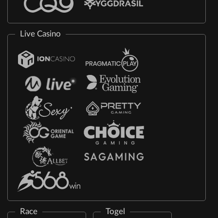
Live Casino
Race
Togel