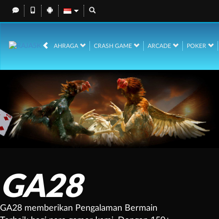
TOGEL
OLAHRAGA
CRASH GAME
ARCADE
POKER
GA28
GA28 memberikan Pengalaman Bermain