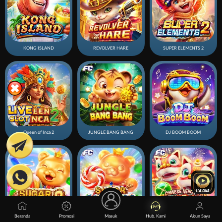
KONG ISLAND
REVOLVER HARE
SUPER ELEMENTS 2
Queen of Inca 2
JUNGLE BANG BANG
DJ BOOM BOOM
Beranda
Promosi
Masuk
Hub. Kami
Akun Saya
Sugar Bang Bang 2
SUGAR BANG BANG PLUS
Chinese New Year Moreways