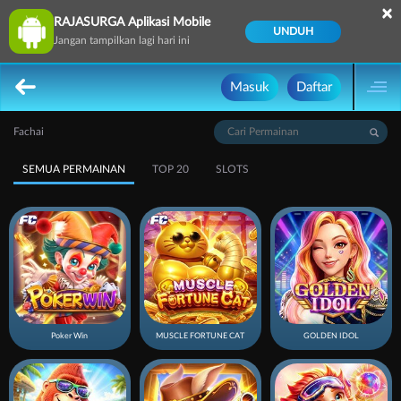
×
RAJASURGA Aplikasi Mobile
UNDUH
Jangan tampilkan lagi hari ini
Masuk
Daftar
Fachai
SEMUA PERMAINAN
TOP 20
SLOTS
Poker Win
MUSCLE FORTUNE CAT
GOLDEN IDOL