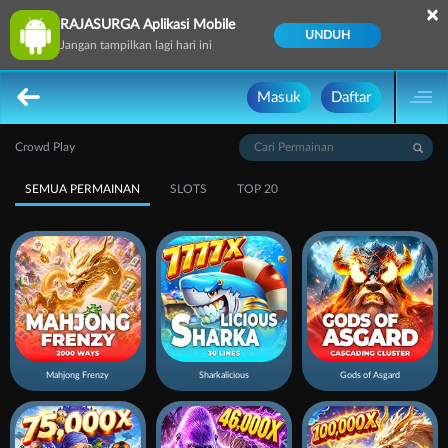
×
RAJASURGA Aplikasi Mobile
UNDUH
Jangan tampilkan lagi hari ini
Masuk
Daftar
Crowd Play
SEMUA PERMAINAN
SLOTS
TOP 20
Mahjong Frenzy
Sharkalicious
Gods of Asgard