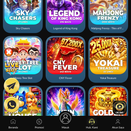
Sky Chasers
Legend of King Kong
Mahjong Frenzy : Tiles of Fortunes
Money Tree Slot
CNY Fever
Yokai Treasure
Beranda
Promosi
Masuk
Hub. Kami
Akun Saya
Paw House
Kirin Legends
Golden Lion