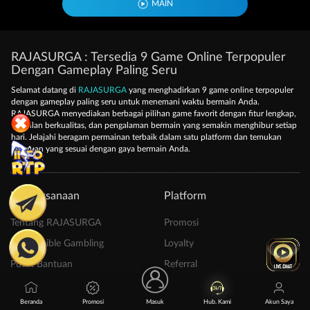
MAIN
RAJASURGA : Tersedia 9 Game Online Terpopuler
Dengan Gameplay Paling Seru
Selamat datang di
RAJASURGA
yang menghadirkan 9 game online terpopuler
dengan gameplay paling seru untuk menemani waktu bermain Anda.
RAJASURGA menyediakan berbagai pilihan game favorit dengan fitur lengkap,
tampilan berkualitas, dan pengalaman bermain yang semakin menghibur setiap
hari. Jelajahi beragam permainan terbaik dalam satu platform dan temukan
keseruan yang sesuai dengan gaya bermain Anda.
Kebijaksanaan
Platform
Tentang RAJASURGA
Promosi
Responsible Gambling
Loyalty
Pusat Bantuan
Referral
Syarat dan Ketentuan
Beranda
Promosi
Masuk
Hub. Kami
Akun Saya
RTP RAJASURGA