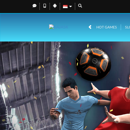
HOT GAMES
SL