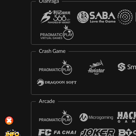
Olahraga
Crash Game
Arcade