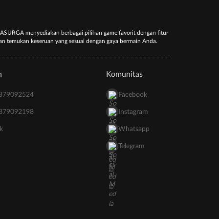
ASURGA menyediakan berbagai pilihan game favorit dengan fitur
 dan temukan keseruan yang sesuai dengan gaya bermain Anda.
n
Komunitas
879092524
Facebook
879092198
Instagram
k
Whatsapp
Telegram