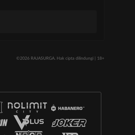
©2026 RAJASURGA. Hak cipta dilindungi | 18+