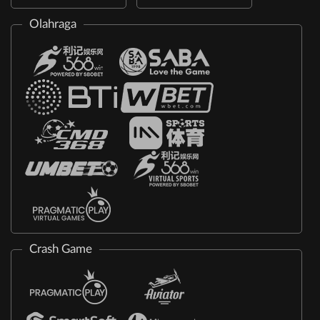
Olahraga
Crash Game