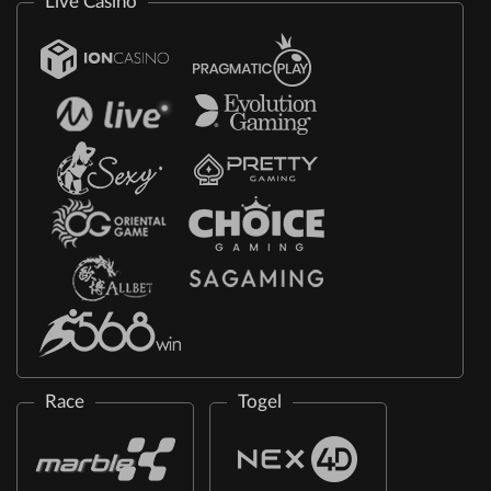
Live Casino
Race
Togel