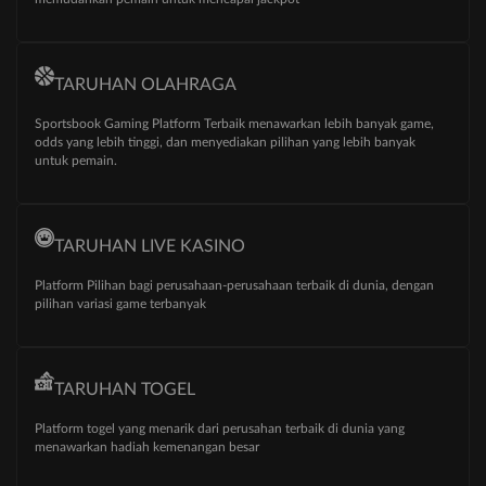
TARUHAN OLAHRAGA
Sportsbook Gaming Platform Terbaik menawarkan lebih banyak game,
odds yang lebih tinggi, dan menyediakan pilihan yang lebih banyak
untuk pemain.
TARUHAN LIVE KASINO
Platform Pilihan bagi perusahaan-perusahaan terbaik di dunia, dengan
pilihan variasi game terbanyak
TARUHAN TOGEL
Platform togel yang menarik dari perusahan terbaik di dunia yang
menawarkan hadiah kemenangan besar