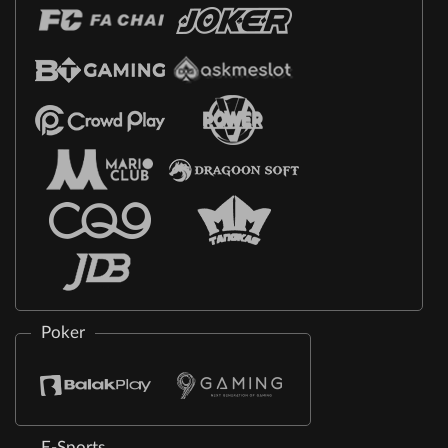
Poker
E-Sports