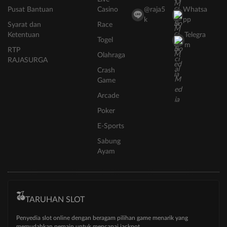
Pusat Bantuan
Casino
@raja5
Whatsa
k
pp
Syarat dan
Race
Ketentuan
Telegra
Togel
m
RTP
Olahraga
RAJASURGA
Crash
Game
Arcade
Poker
E-Sports
Sabung
Ayam
TARUHAN SLOT
Penyedia slot online dengan beragam pilihan game menarik yang
memudahkan pemain untuk mencapai jackpot