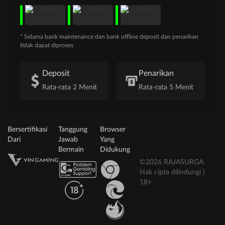
* Selama bank maintenance dan bank offline deposit dan penarikan
tidak dapat diproses
Deposit
Penarikan
Rata-rata 2 Menit
Rata-rata 5 Menit
Bersertifikasi
Tanggung
Browser
Dari
Jawab
Yang
Bermain
Didukung
©2026 RAJASURGA.
Hak cipta dilindungi |
18+