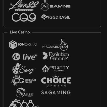
Live Casino