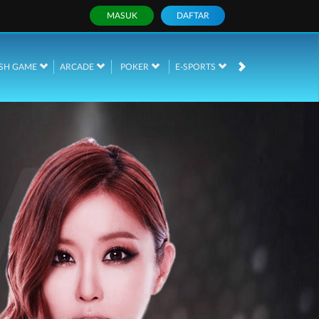
MASUK
DAFTAR
SH GAME
ARCADE
POKER
E-SPORTS
SABUNG AYAM