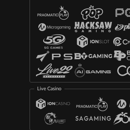
Live Casino