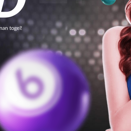
D
an togel!