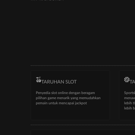
TARUHAN SLOT
T
Penyedia slot online dengan beragam
Sports
pilihan game menarik yang memudahkan
menawa
pemain untuk mencapai jackpot
lebih 
lebih 