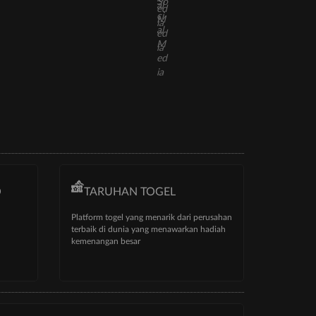
O
TARUHAN TOGEL
Platform togel yang menarik dari perusahan
terbaik di dunia yang menawarkan hadiah
kemenangan besar