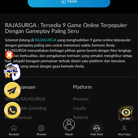
MAIN
RAJASURGA : Tersedia 9 Game Online Terpopuler
Dengan Gameplay Paling Seru
Selamat datang di
RAJASURGA
yang menghadirkan 9 game online terpopuler
dengan gameplay paling seru untuk menemani waktu bermain Anda.
RAJASURGA menyediakan berbagai pilihan game favorit dengan fitur lengkap,
tampilan berkualitas, dan pengalaman bermain yang semakin menghibur setiap
hari. Jelajahi beragam permainan terbaik dalam satu platform dan temukan
keseruan yang sesuai dengan gaya bermain Anda.
Kebijaksanaan
Platform
Tentang RAJASURGA
Promosi
Responsible Gambling
Loyalty
Pusat Bantuan
Referral
Syarat dan Ketentuan
Beranda
Promosi
Masuk
Hub. Kami
Akun Saya
RTP RAJASURGA