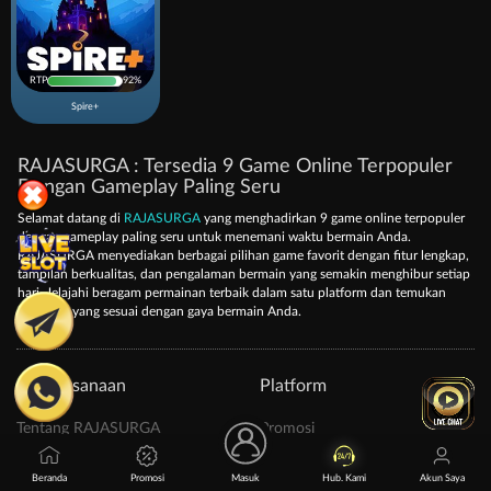
RTP
92%
Spire+
RAJASURGA : Tersedia 9 Game Online Terpopuler
Dengan Gameplay Paling Seru
Selamat datang di
RAJASURGA
yang menghadirkan 9 game online terpopuler
dengan gameplay paling seru untuk menemani waktu bermain Anda.
RAJASURGA menyediakan berbagai pilihan game favorit dengan fitur lengkap,
tampilan berkualitas, dan pengalaman bermain yang semakin menghibur setiap
hari. Jelajahi beragam permainan terbaik dalam satu platform dan temukan
keseruan yang sesuai dengan gaya bermain Anda.
Kebijaksanaan
Platform
Tentang RAJASURGA
Promosi
Responsible Gambling
Loyalty
Beranda
Promosi
Masuk
Hub. Kami
Akun Saya