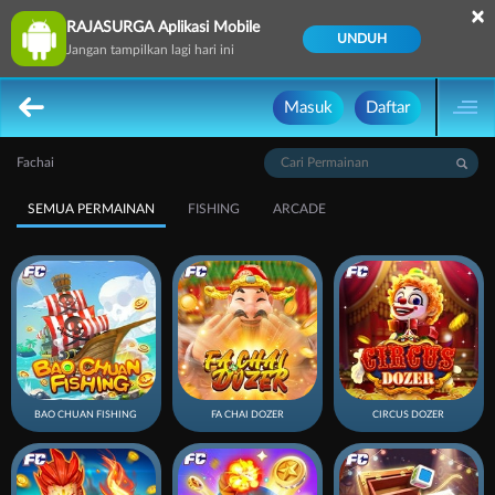
×
RAJASURGA Aplikasi Mobile
UNDUH
Jangan tampilkan lagi hari ini
Masuk
Daftar
Fachai
SEMUA PERMAINAN
FISHING
ARCADE
BAO CHUAN FISHING
FA CHAI DOZER
CIRCUS DOZER