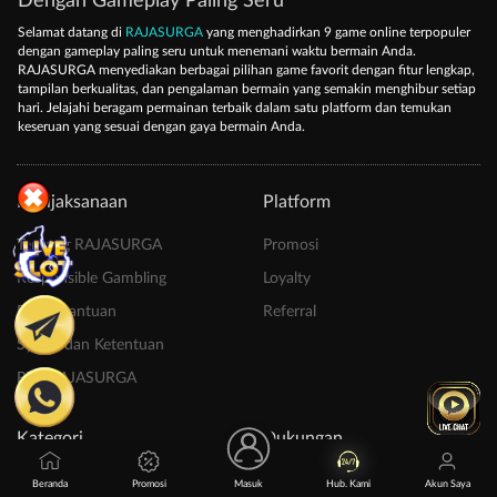
Dengan Gameplay Paling Seru
Selamat datang di
RAJASURGA
yang menghadirkan 9 game online terpopuler
dengan gameplay paling seru untuk menemani waktu bermain Anda.
RAJASURGA menyediakan berbagai pilihan game favorit dengan fitur lengkap,
tampilan berkualitas, dan pengalaman bermain yang semakin menghibur setiap
hari. Jelajahi beragam permainan terbaik dalam satu platform dan temukan
keseruan yang sesuai dengan gaya bermain Anda.
Kebijaksanaan
Platform
Tentang RAJASURGA
Promosi
Responsible Gambling
Loyalty
Pusat Bantuan
Referral
Syarat dan Ketentuan
RTP RAJASURGA
Kategori
Dukungan
Hot Games
+6283879092524
Beranda
Promosi
Masuk
Hub. Kami
Akun Saya