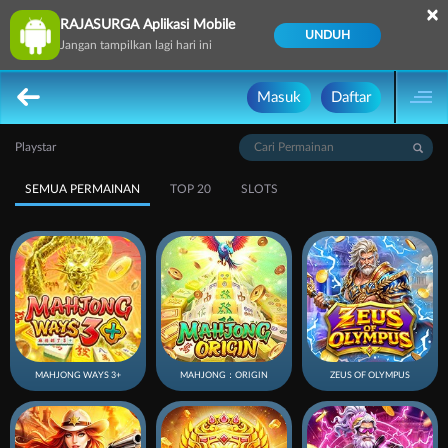
×
RAJASURGA Aplikasi Mobile
UNDUH
Jangan tampilkan lagi hari ini
Masuk
Daftar
Playstar
SEMUA PERMAINAN
TOP 20
SLOTS
MAHJONG WAYS 3+
MAHJONG：ORIGIN
ZEUS OF OLYMPUS