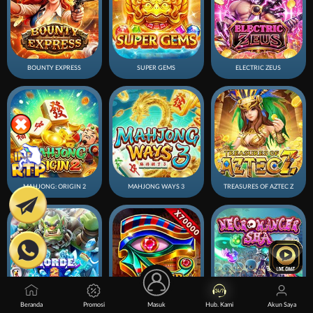
BOUNTY EXPRESS
SUPER GEMS
ELECTRIC ZEUS
MAHJONG: ORIGIN 2
MAHJONG WAYS 3
TREASURES OF AZTEC Z
Beranda
Promosi
Masuk
Hub. Kami
Akun Saya
Horde 2 Winter
SUPER AWESOME
NECROMANCER SHA