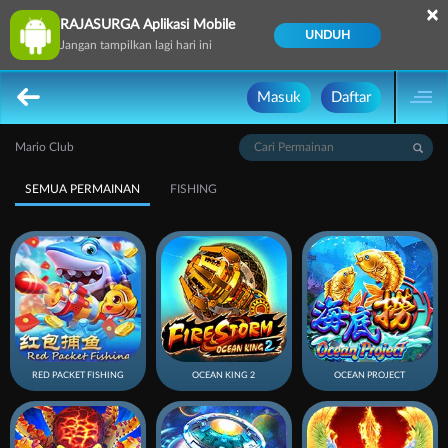
×
RAJASURGA Aplikasi Mobile
UNDUH
Jangan tampilkan lagi hari ini
Masuk
Daftar
Mario Club
SEMUA PERMAINAN
FISHING
RED PACKET FISHING
OCEAN KING 2
OCEAN PROJECT