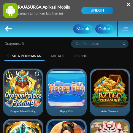
×
RAJASURGA Aplikasi Mobile
UNDUH
Jangan tampilkan lagi hari ini
Masuk
Daftar
Dragoonsoft
SEMUA PERMAINAN
ARCADE
FISHING
Dragon Palace Fishing
Happy Fish
Aztec Treasure