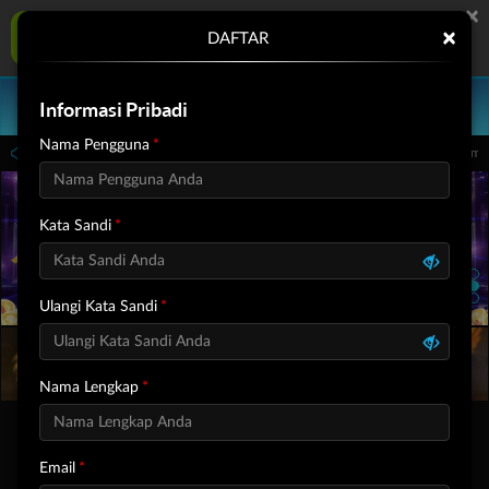
×
RAJASURGA Aplikasi Mobile
×
DAFTAR
UNDUH
Jangan tampilkan lagi hari ini
Informasi Pribadi
Masuk
Daftar
Nama Pengguna
RGA situs slot88 judi online agen terpercaya bandar terbaik game terbaru link resmi
Kata Sandi
Ulangi Kata Sandi
Nama Lengkap
JACKPOT
PLAY
Email